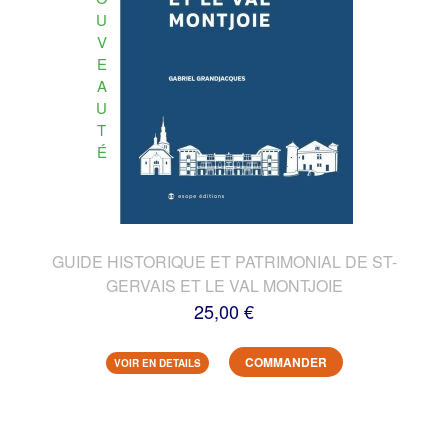
U
V
E
A
U
T
É
GUIDE HISTORIQUE ET PATRIMONIAL DE ST-
GERVAIS ET LE VAL MONTJOIE
25,00 €
COMMANDER
VOIR EN DETAILS