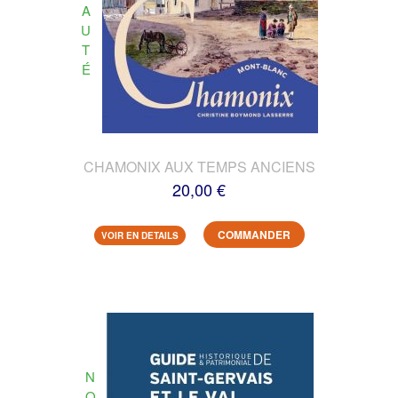
A
U
T
É
CHAMONIX AUX TEMPS ANCIENS
20,00 €
COMMANDER
VOIR EN DETAILS
N
O