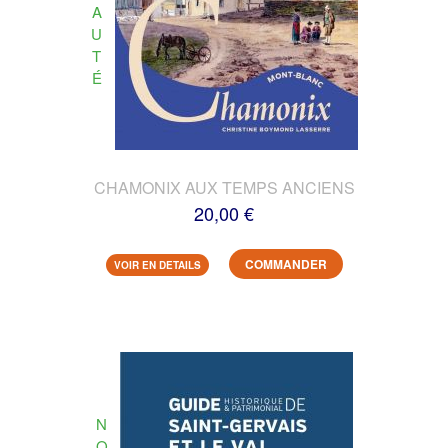
A
U
T
É
CHAMONIX AUX TEMPS ANCIENS
20,00 €
COMMANDER
VOIR EN DETAILS
N
O