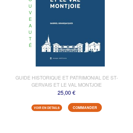
U
V
E
A
U
T
É
GUIDE HISTORIQUE ET PATRIMONIAL DE ST-
GERVAIS ET LE VAL MONTJOIE
25,00 €
COMMANDER
VOIR EN DETAILS