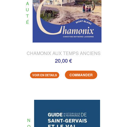
A
U
T
É
CHAMONIX AUX TEMPS ANCIENS
20,00 €
COMMANDER
VOIR EN DETAILS
N
O