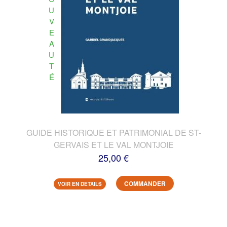
U
V
E
A
U
T
É
GUIDE HISTORIQUE ET PATRIMONIAL DE ST-
GERVAIS ET LE VAL MONTJOIE
25,00 €
COMMANDER
VOIR EN DETAILS