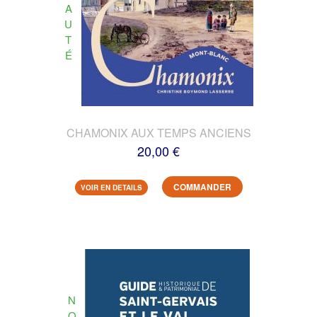
A
U
T
É
CHAMONIX AUX TEMPS ANCIENS
20,00 €
COMMANDER
VOIR EN DETAILS
N
O