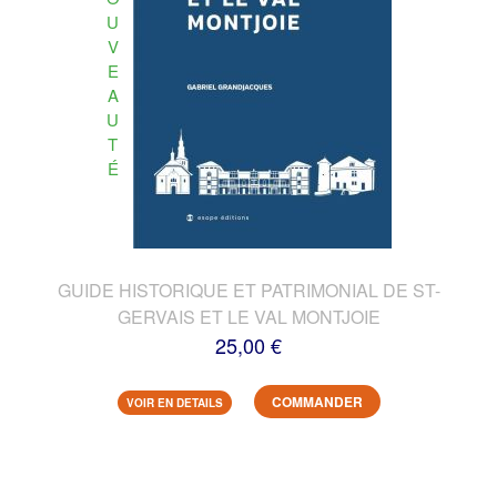
U
V
E
A
U
T
É
GUIDE HISTORIQUE ET PATRIMONIAL DE ST-
GERVAIS ET LE VAL MONTJOIE
25,00 €
COMMANDER
VOIR EN DETAILS