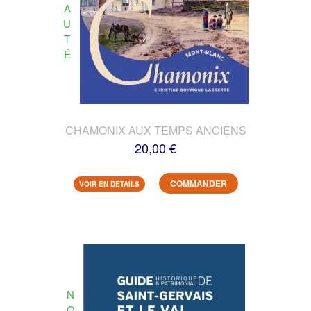
A
U
T
É
CHAMONIX AUX TEMPS ANCIENS
20,00 €
COMMANDER
VOIR EN DETAILS
N
O