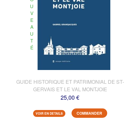
U
V
E
A
U
T
É
GUIDE HISTORIQUE ET PATRIMONIAL DE ST-
GERVAIS ET LE VAL MONTJOIE
25,00 €
COMMANDER
VOIR EN DETAILS