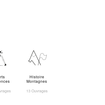
rts
Histoire
ences
Montagnes
vrages
13 Ouvrages