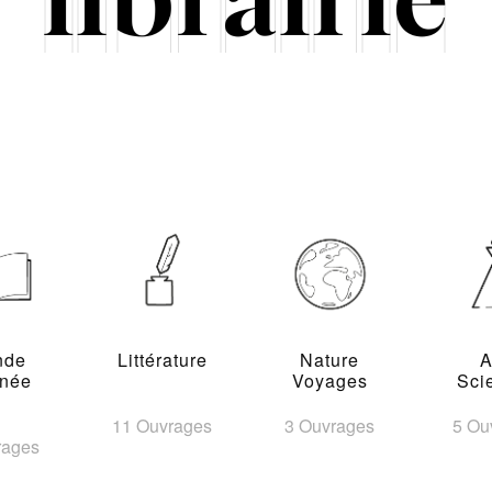
nde
Littérature
Nature
A
inée
Voyages
Sci
11 Ouvrages
3 Ouvrages
5 Ou
rages