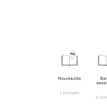
Nouveautés
Ba
dess
2 Ouvrages
2 Ouv