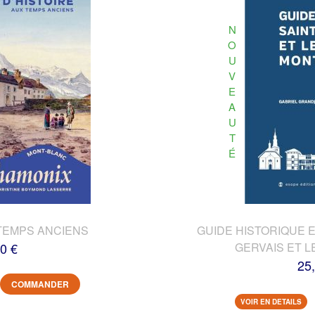
N
O
U
V
E
A
U
T
É
TEMPS ANCIENS
GUIDE HISTORIQUE E
0 €
GERVAIS ET L
25
COMMANDER
VOIR EN DETAILS