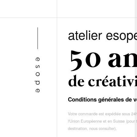
atelier esop
Conditions générales de v
Votre commande est expédiée sous 24h
l'Union Européenne et en Suisse (pour 
destination, nous consulter),