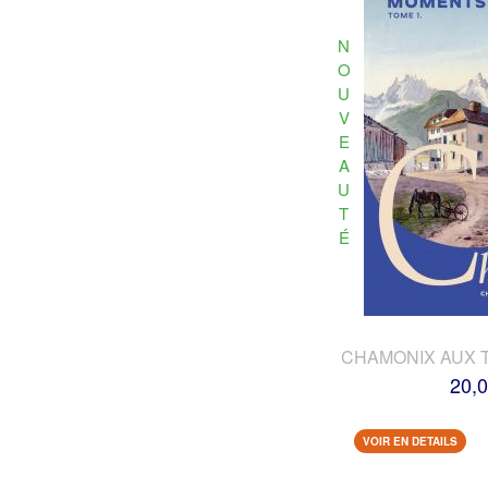
N
O
U
V
E
A
U
T
É
CHAMONIX AUX 
20,0
VOIR EN DETAILS