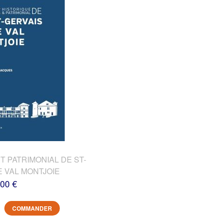
T PATRIMONIAL DE ST-
E VAL MONTJOIE
,00 €
COMMANDER