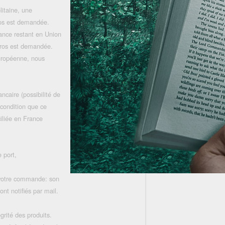
litaine, une
uros est demandée.
rance restant en Union
uros est demandée.
uropéenne, nous
ncaire (possibilité de
 condition que ce
iliée en France
 port,
 votre commande: son
nt notifiés par mail.
grité des produits.