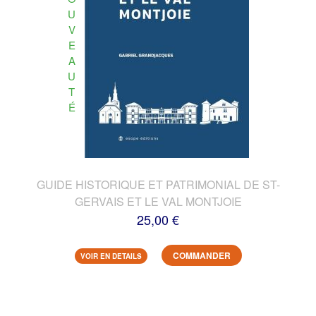
U
V
E
A
U
T
É
GUIDE HISTORIQUE ET PATRIMONIAL DE ST-
GERVAIS ET LE VAL MONTJOIE
25,00 €
COMMANDER
VOIR EN DETAILS