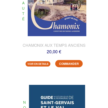
A
U
T
É
CHAMONIX AUX TEMPS ANCIENS
20,00 €
COMMANDER
VOIR EN DETAILS
N
O