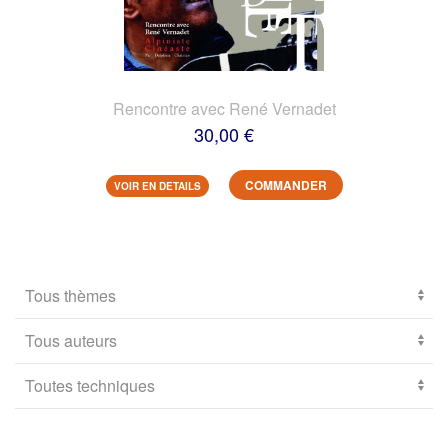
Rencontre avec René Vernadet
30,00 €
COMMANDER
VOIR EN DETAILS