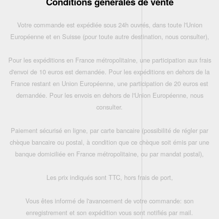
Conditions générales de vente
Votre commande est expédiée sous 24h ouvrés, dans toute l'Union
Européenne et en Suisse (pour toute autre destination, nous consulter),
Pour les expéditions en France métropolitaine, une participation aux frais
d'envoi de 10 euros est demandée. Pour les expéditions en dehors de la
France restant en Union Européenne, une participation de 20 euros est
demandée. Pour les envois en dehors de l'Union Européenne, nous
consulter.
Paiement sécurisé en ligne, par carte bancaire (possibilité de régler par
chèque bancaire ou postal, à condition que ce chèque soit émis par une
banque domiciliée en France métropolitaine, ou par mandat postal),
Les prix indiqués sont TTC, hors frais de port,
Vous êtes informé de l'avancement de votre commande: son
enregistrement et son expédition vous sont notifiés par mail.