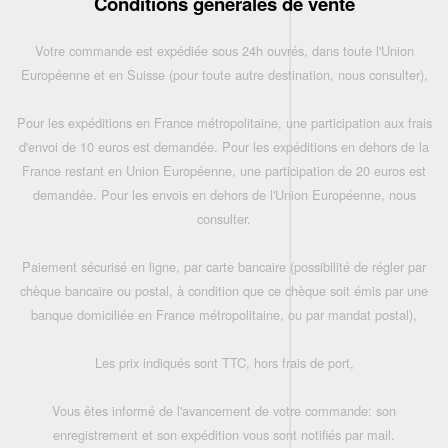
Conditions générales de vente
Votre commande est expédiée sous 24h ouvrés, dans toute l'Union
Européenne et en Suisse (pour toute autre destination, nous consulter),
Pour les expéditions en France métropolitaine, une participation aux frais
d'envoi de 10 euros est demandée. Pour les expéditions en dehors de la
France restant en Union Européenne, une participation de 20 euros est
demandée. Pour les envois en dehors de l'Union Européenne, nous
consulter.
Paiement sécurisé en ligne, par carte bancaire (possibilité de régler par
chèque bancaire ou postal, à condition que ce chèque soit émis par une
banque domiciliée en France métropolitaine, ou par mandat postal),
Les prix indiqués sont TTC, hors frais de port,
Vous êtes informé de l'avancement de votre commande: son
enregistrement et son expédition vous sont notifiés par mail.