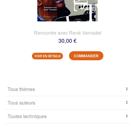
Rencontre avec René Vernadet
30,00 €
COMMANDER
VOIR EN DETAILS