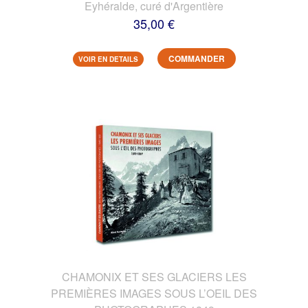
Eyhéralde, curé d'Argentière
35,00 €
COMMANDER
VOIR EN DETAILS
CHAMONIX ET SES GLACIERS LES
PREMIÈRES IMAGES SOUS L’OEIL DES