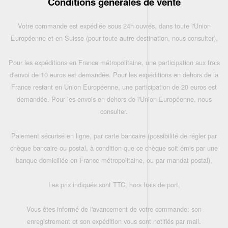
Conditions générales de vente
Votre commande est expédiée sous 24h ouvrés, dans toute l'Union
Européenne et en Suisse (pour toute autre destination, nous consulter),
Pour les expéditions en France métropolitaine, une participation aux frais
d'envoi de 10 euros est demandée. Pour les expéditions en dehors de la
France restant en Union Européenne, une participation de 20 euros est
demandée. Pour les envois en dehors de l'Union Européenne, nous
consulter.
Paiement sécurisé en ligne, par carte bancaire (possibilité de régler par
chèque bancaire ou postal, à condition que ce chèque soit émis par une
banque domiciliée en France métropolitaine, ou par mandat postal),
Les prix indiqués sont TTC, hors frais de port,
Vous êtes informé de l'avancement de votre commande: son
enregistrement et son expédition vous sont notifiés par mail.