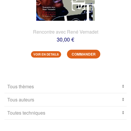
Rencontre avec René Vernadet
30,00 €
COMMANDER
VOIR EN DETAILS