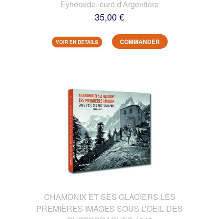
Eyhéralde, curé d'Argentière
35,00 €
COMMANDER
VOIR EN DETAILS
CHAMONIX ET SES GLACIERS LES
PREMIÈRES IMAGES SOUS L’OEIL DES