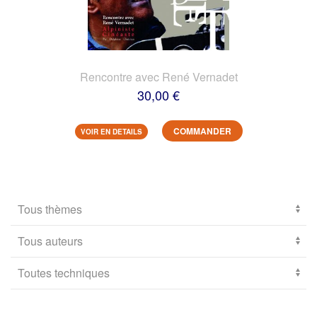
Rencontre avec René Vernadet
30,00 €
COMMANDER
VOIR EN DETAILS