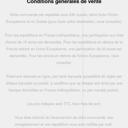
Conditions générales de vente
Votre commande est expédiée sous 24h ouvrés, dans toute l'Union
Européenne et en Suisse (pour toute autre destination, nous consulter),
Pour les expéditions en France métropolitaine, une participation aux frais
d'envoi de 10 euros est demandée. Pour les expéditions en dehors de la
France restant en Union Européenne, une participation de 20 euros est
demandée. Pour les envois en dehors de l'Union Européenne, nous
consulter.
Paiement sécurisé en ligne, par carte bancaire (possibilité de régler par
chèque bancaire ou postal, à condition que ce chèque soit émis par une
banque domiciliée en France métropolitaine, ou par mandat postal),
Les prix indiqués sont TTC, hors frais de port,
Vous êtes informé de l'avancement de votre commande: son
enregistrement et son expédition vous sont notifiés par mail.