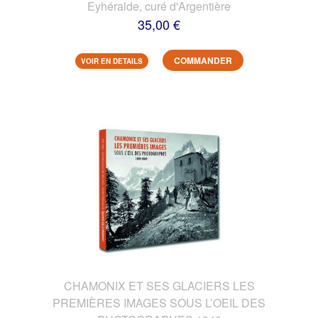
Eyhéralde, curé d'Argentière
35,00 €
COMMANDER
VOIR EN DETAILS
CHAMONIX ET SES GLACIERS LES
PREMIÈRES IMAGES SOUS L’OEIL DES