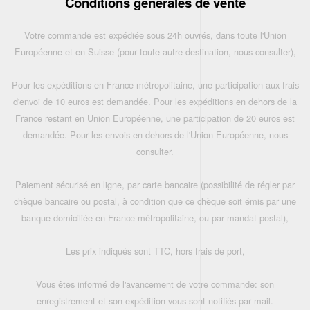
Conditions générales de vente
Votre commande est expédiée sous 24h ouvrés, dans toute l'Union
Européenne et en Suisse (pour toute autre destination, nous consulter),
Pour les expéditions en France métropolitaine, une participation aux frais
d'envoi de 10 euros est demandée. Pour les expéditions en dehors de la
France restant en Union Européenne, une participation de 20 euros est
demandée. Pour les envois en dehors de l'Union Européenne, nous
consulter.
Paiement sécurisé en ligne, par carte bancaire (possibilité de régler par
chèque bancaire ou postal, à condition que ce chèque soit émis par une
banque domiciliée en France métropolitaine, ou par mandat postal),
Les prix indiqués sont TTC, hors frais de port,
Vous êtes informé de l'avancement de votre commande: son
enregistrement et son expédition vous sont notifiés par mail.