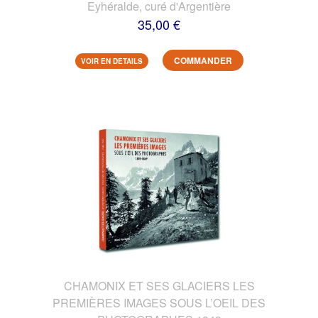
Eyhéralde, curé d'Argentière
35,00 €
COMMANDER
VOIR EN DETAILS
CHAMONIX ET SES GLACIERS LES
PREMIÈRES IMAGES SOUS L’OEIL DES