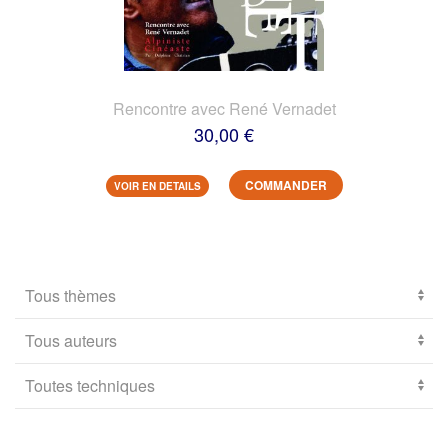
Rencontre avec René Vernadet
30,00 €
COMMANDER
VOIR EN DETAILS