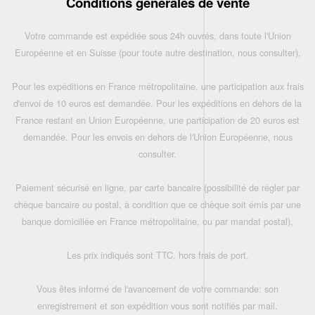
Conditions générales de vente
Votre commande est expédiée sous 24h ouvrés, dans toute l'Union
Européenne et en Suisse (pour toute autre destination, nous consulter),
Pour les expéditions en France métropolitaine, une participation aux frais
d'envoi de 10 euros est demandée. Pour les expéditions en dehors de la
France restant en Union Européenne, une participation de 20 euros est
demandée. Pour les envois en dehors de l'Union Européenne, nous
consulter.
Paiement sécurisé en ligne, par carte bancaire (possibilité de régler par
chèque bancaire ou postal, à condition que ce chèque soit émis par une
banque domiciliée en France métropolitaine, ou par mandat postal),
Les prix indiqués sont TTC, hors frais de port,
Vous êtes informé de l'avancement de votre commande: son
enregistrement et son expédition vous sont notifiés par mail.