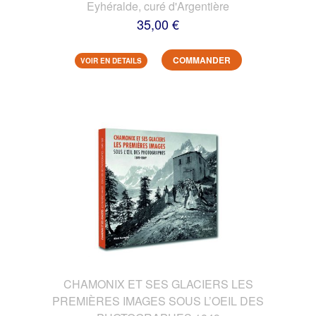
Eyhéralde, curé d'Argentière
35,00 €
COMMANDER
VOIR EN DETAILS
CHAMONIX ET SES GLACIERS LES
PREMIÈRES IMAGES SOUS L’OEIL DES