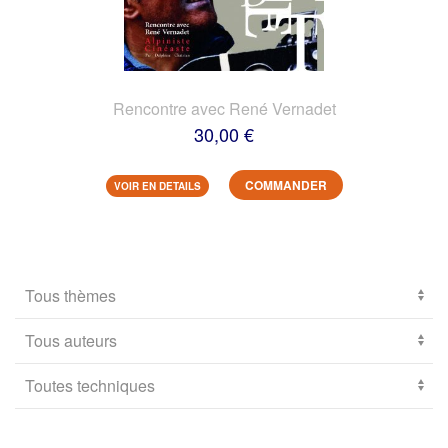
Rencontre avec René Vernadet
30,00 €
COMMANDER
VOIR EN DETAILS