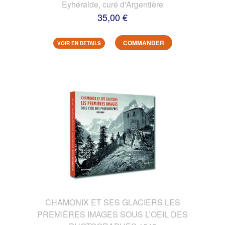
Eyhéralde, curé d'Argentière
35,00 €
COMMANDER
VOIR EN DETAILS
CHAMONIX ET SES GLACIERS LES
PREMIÈRES IMAGES SOUS L’OEIL DES