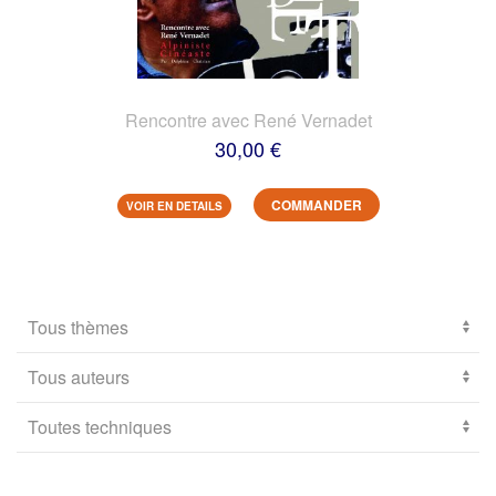
Rencontre avec René Vernadet
30,00 €
COMMANDER
VOIR EN DETAILS