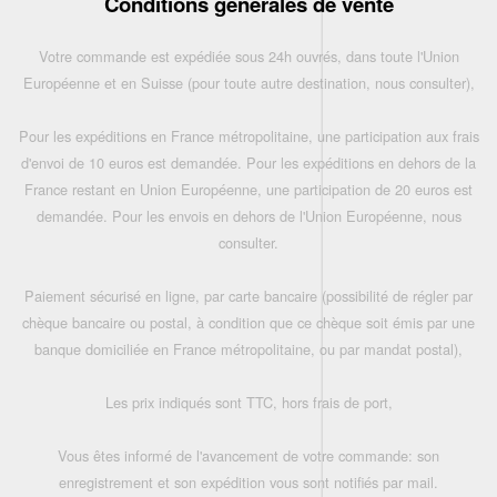
Conditions générales de vente
Votre commande est expédiée sous 24h ouvrés, dans toute l'Union
Européenne et en Suisse (pour toute autre destination, nous consulter),
Pour les expéditions en France métropolitaine, une participation aux frais
d'envoi de 10 euros est demandée. Pour les expéditions en dehors de la
France restant en Union Européenne, une participation de 20 euros est
demandée. Pour les envois en dehors de l'Union Européenne, nous
consulter.
Paiement sécurisé en ligne, par carte bancaire (possibilité de régler par
chèque bancaire ou postal, à condition que ce chèque soit émis par une
banque domiciliée en France métropolitaine, ou par mandat postal),
Les prix indiqués sont TTC, hors frais de port,
Vous êtes informé de l'avancement de votre commande: son
enregistrement et son expédition vous sont notifiés par mail.