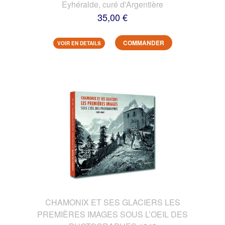
Eyhéralde, curé d'Argentière
35,00 €
COMMANDER
VOIR EN DETAILS
CHAMONIX ET SES GLACIERS LES
PREMIÈRES IMAGES SOUS L’OEIL DES