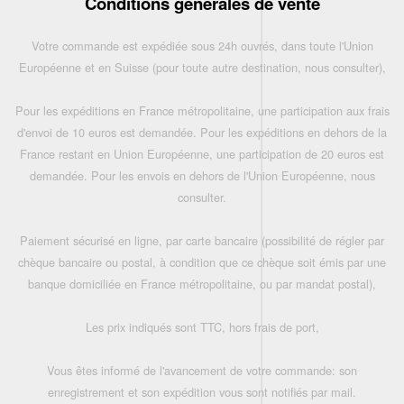
Conditions générales de vente
Votre commande est expédiée sous 24h ouvrés, dans toute l'Union
Européenne et en Suisse (pour toute autre destination, nous consulter),
Pour les expéditions en France métropolitaine, une participation aux frais
d'envoi de 10 euros est demandée. Pour les expéditions en dehors de la
France restant en Union Européenne, une participation de 20 euros est
demandée. Pour les envois en dehors de l'Union Européenne, nous
consulter.
Paiement sécurisé en ligne, par carte bancaire (possibilité de régler par
chèque bancaire ou postal, à condition que ce chèque soit émis par une
banque domiciliée en France métropolitaine, ou par mandat postal),
Les prix indiqués sont TTC, hors frais de port,
Vous êtes informé de l'avancement de votre commande: son
enregistrement et son expédition vous sont notifiés par mail.