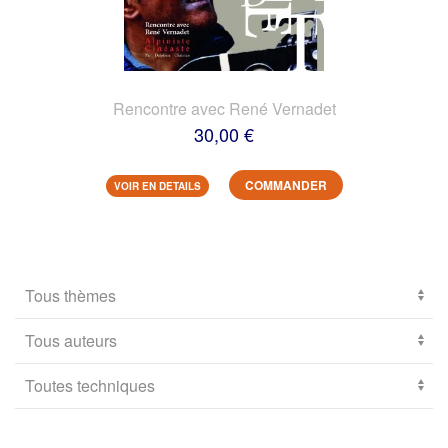
Rencontre avec René Vernadet
30,00 €
COMMANDER
VOIR EN DETAILS