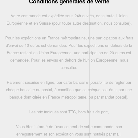
Conditions générales de vente
Votre commande est expédiée sous 24h ouvrés, dans toute l'Union
Européenne et en Suisse (pour toute autre destination, nous consulter),
Pour les expéditions en France métropolitaine, une participation aux frais
d'envoi de 10 euros est demandée. Pour les expéditions en dehors de la
France restant en Union Européenne, une participation de 20 euros est
demandée. Pour les envois en dehors de l'Union Européenne, nous
consulter.
Paiement sécurisé en ligne, par carte bancaire (possibilité de régler par
chèque bancaire ou postal, à condition que ce chèque soit émis par une
banque domiciliée en France métropolitaine, ou par mandat postal),
Les prix indiqués sont TTC, hors frais de port,
Vous êtes informé de l'avancement de votre commande: son
enregistrement et son expédition vous sont notifiés par mail.