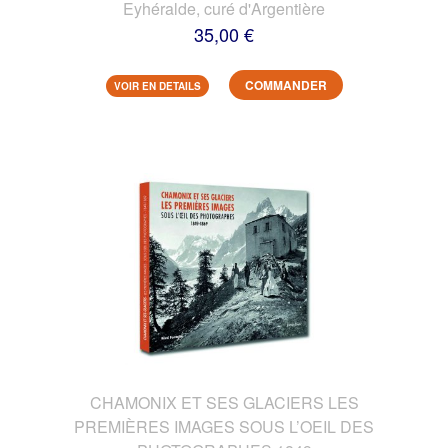
Eyhéralde, curé d'Argentière
35,00 €
COMMANDER
VOIR EN DETAILS
CHAMONIX ET SES GLACIERS LES
PREMIÈRES IMAGES SOUS L’OEIL DES