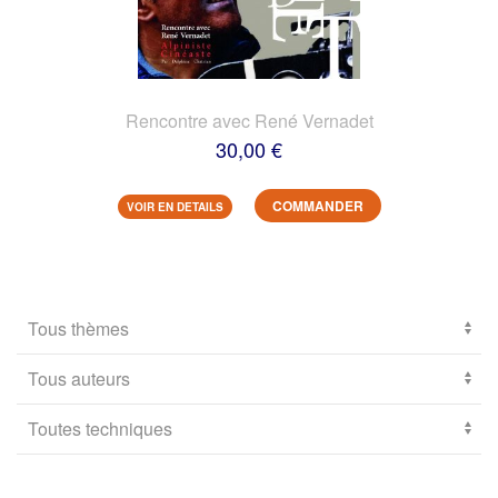
Rencontre avec René Vernadet
30,00 €
COMMANDER
VOIR EN DETAILS