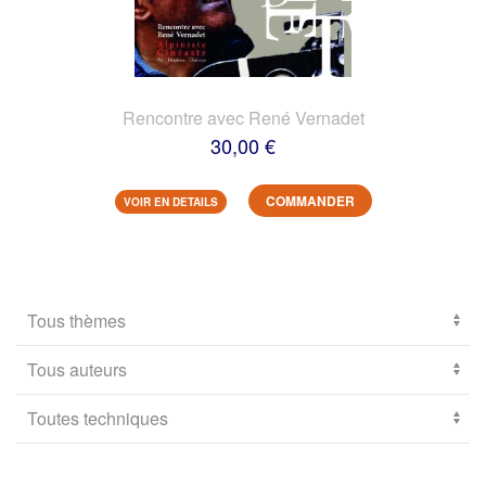
Rencontre avec René Vernadet
30,00 €
COMMANDER
VOIR EN DETAILS