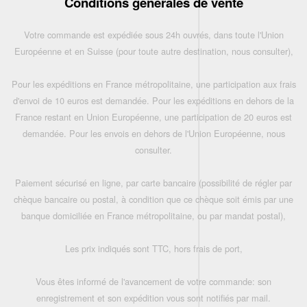
Conditions générales de vente
Votre commande est expédiée sous 24h ouvrés, dans toute l'Union
Européenne et en Suisse (pour toute autre destination, nous consulter),
Pour les expéditions en France métropolitaine, une participation aux frais
d'envoi de 10 euros est demandée. Pour les expéditions en dehors de la
France restant en Union Européenne, une participation de 20 euros est
demandée. Pour les envois en dehors de l'Union Européenne, nous
consulter.
Paiement sécurisé en ligne, par carte bancaire (possibilité de régler par
chèque bancaire ou postal, à condition que ce chèque soit émis par une
banque domiciliée en France métropolitaine, ou par mandat postal),
Les prix indiqués sont TTC, hors frais de port,
Vous êtes informé de l'avancement de votre commande: son
enregistrement et son expédition vous sont notifiés par mail.