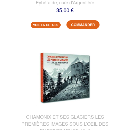
Eyhéralde, curé d'Argentière
35,00 €
COMMANDER
VOIR EN DETAILS
CHAMONIX ET SES GLACIERS LES
PREMIÈRES IMAGES SOUS L’OEIL DES