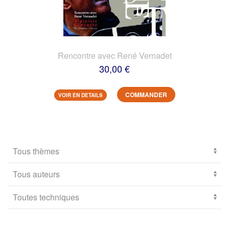
Rencontre avec René Vernadet
30,00 €
COMMANDER
VOIR EN DETAILS