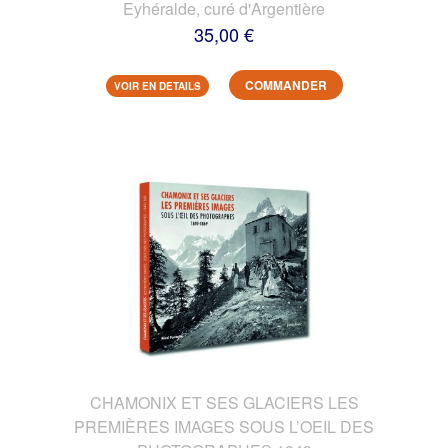
Eyhéralde, curé d'Argentière
35,00 €
COMMANDER
VOIR EN DETAILS
CHAMONIX ET SES GLACIERS LES
PREMIÈRES IMAGES SOUS L’OEIL DES