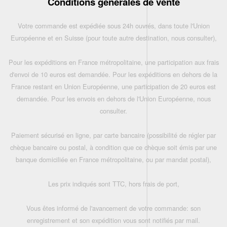
Conditions générales de vente
Votre commande est expédiée sous 24h ouvrés, dans toute l'Union
Européenne et en Suisse (pour toute autre destination, nous consulter),
Pour les expéditions en France métropolitaine, une participation aux frais
d'envoi de 10 euros est demandée. Pour les expéditions en dehors de la
France restant en Union Européenne, une participation de 20 euros est
demandée. Pour les envois en dehors de l'Union Européenne, nous
consulter.
Paiement sécurisé en ligne, par carte bancaire (possibilité de régler par
chèque bancaire ou postal, à condition que ce chèque soit émis par une
banque domiciliée en France métropolitaine, ou par mandat postal),
Les prix indiqués sont TTC, hors frais de port,
Vous êtes informé de l'avancement de votre commande: son
enregistrement et son expédition vous sont notifiés par mail.