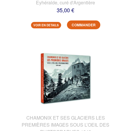
Eyhéralde, curé d'Argentière
35,00 €
COMMANDER
VOIR EN DETAILS
CHAMONIX ET SES GLACIERS LES
PREMIÈRES IMAGES SOUS L’OEIL DES