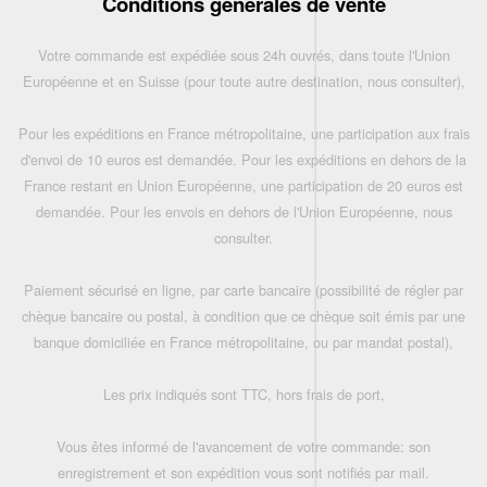
Conditions générales de vente
Votre commande est expédiée sous 24h ouvrés, dans toute l'Union
Européenne et en Suisse (pour toute autre destination, nous consulter),
Pour les expéditions en France métropolitaine, une participation aux frais
d'envoi de 10 euros est demandée. Pour les expéditions en dehors de la
France restant en Union Européenne, une participation de 20 euros est
demandée. Pour les envois en dehors de l'Union Européenne, nous
consulter.
Paiement sécurisé en ligne, par carte bancaire (possibilité de régler par
chèque bancaire ou postal, à condition que ce chèque soit émis par une
banque domiciliée en France métropolitaine, ou par mandat postal),
Les prix indiqués sont TTC, hors frais de port,
Vous êtes informé de l'avancement de votre commande: son
enregistrement et son expédition vous sont notifiés par mail.