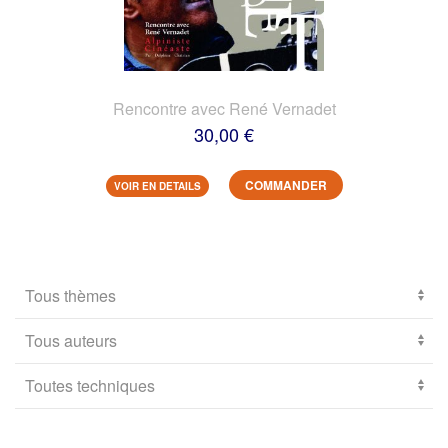
Rencontre avec René Vernadet
30,00 €
COMMANDER
VOIR EN DETAILS