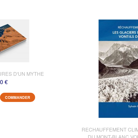
URES D'UN MYTHE
0 €
COMMANDER
RECHAUFFEMENT CLIMA
DU MONT-BLANC VON