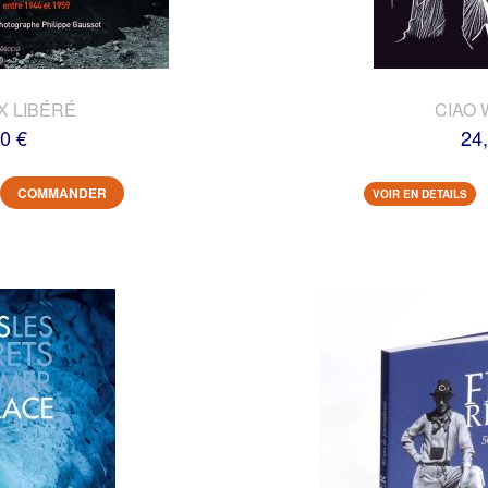
X LIBÉRÉ
CIAO 
0 €
24
COMMANDER
VOIR EN DETAILS