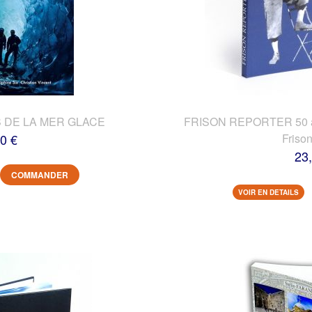
 DE LA MER GLACE
FRISON REPORTER 50 ans
0 €
Friso
23
COMMANDER
VOIR EN DETAILS