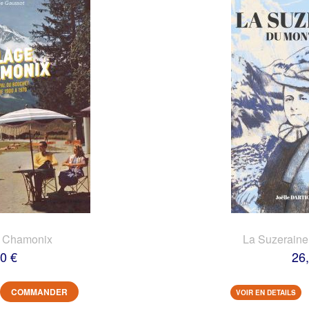
e Chamonix
La Suzeraine
0 €
26
COMMANDER
VOIR EN DETAILS