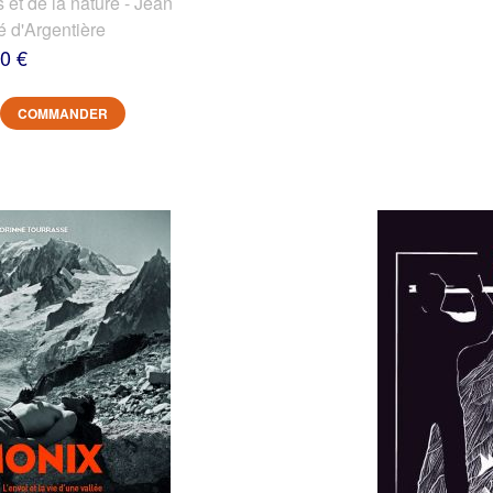
et de la nature - Jean
é d'Argentière
0 €
COMMANDER