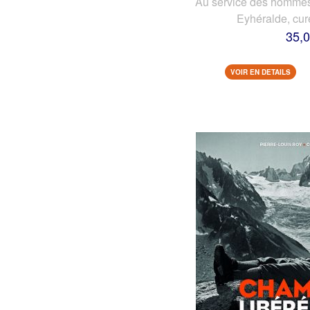
Au service des hommes 
Eyhéralde, cur
35,0
VOIR EN DETAILS