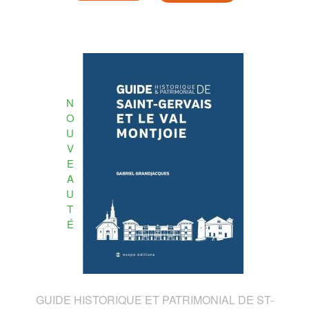
N
O
U
V
E
A
U
T
É
GUIDE HISTORIQUE ET PATRIMONIAL DE ST-