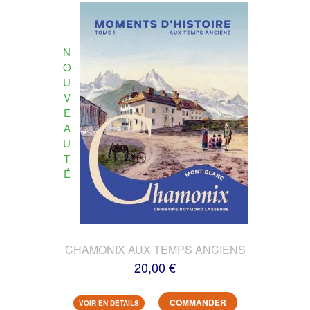
N
O
U
V
E
A
U
T
É
CHAMONIX AUX TEMPS ANCIENS
20,00 €
COMMANDER
VOIR EN DETAILS