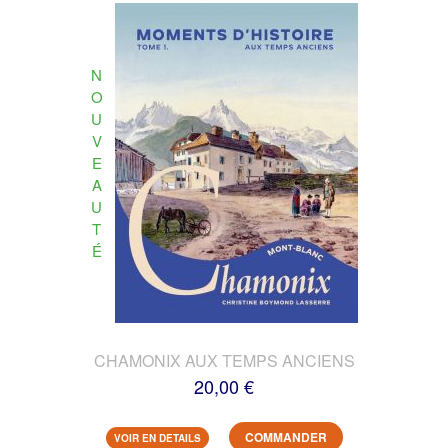
N
O
U
V
E
A
U
T
É
CHAMONIX AUX TEMPS ANCIENS
20,00 €
COMMANDER
VOIR EN DETAILS