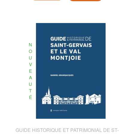
N
O
U
V
E
A
U
T
É
GUIDE HISTORIQUE ET PATRIMONIAL DE ST-