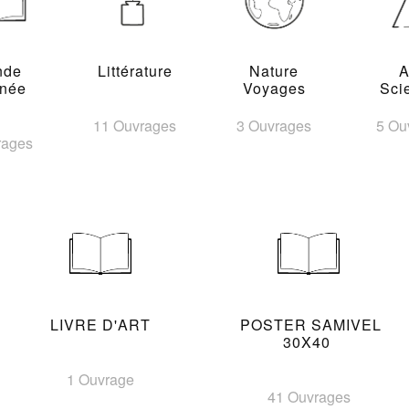
nde
Littérature
Nature
A
inée
Voyages
Sci
11 Ouvrages
3 Ouvrages
5 Ou
rages
LIVRE D'ART
POSTER SAMIVEL
30X40
1 Ouvrage
41 Ouvrages