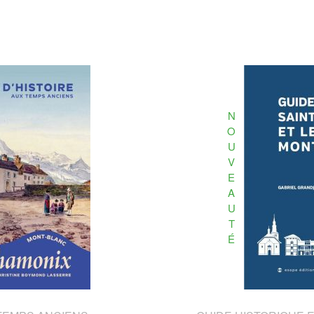
N
O
U
V
E
A
U
T
É