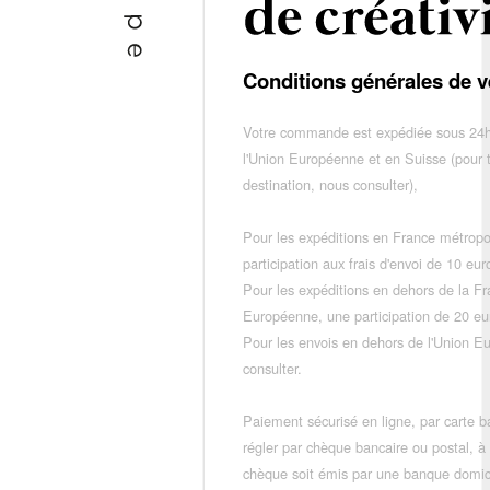
Conditions générales de v
Votre commande est expédiée sous 24h
l'Union Européenne et en Suisse (pour 
destination, nous consulter),
Pour les expéditions en France métropo
participation aux frais d'envoi de 10 e
Pour les expéditions en dehors de la F
Européenne, une participation de 20 e
Pour les envois en dehors de l'Union E
consulter.
Paiement sécurisé en ligne, par carte ba
régler par chèque bancaire ou postal, à
chèque soit émis par une banque domic