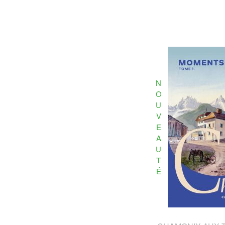
N
O
U
V
E
A
U
T
É