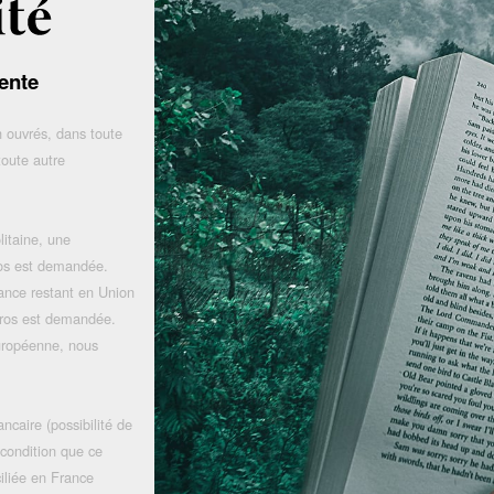
ente
 ouvrés, dans toute
toute autre
litaine, une
uros est demandée.
rance restant en Union
uros est demandée.
uropéenne, nous
ncaire (possibilité de
 condition que ce
iliée en France