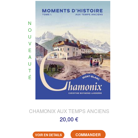
N
O
U
V
E
A
U
T
É
CHAMONIX AUX TEMPS ANCIENS
20,00 €
COMMANDER
VOIR EN DETAILS