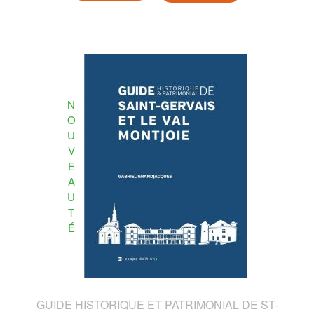
N
O
U
V
E
A
U
T
É
GUIDE HISTORIQUE ET PATRIMONIAL DE ST-