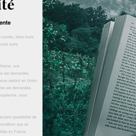
ente
 ouvrés, dans toute
toute autre
litaine, une
uros est demandée.
rance restant en Union
uros est demandée.
uropéenne, nous
ncaire (possibilité de
 condition que ce
iliée en France