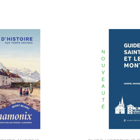
N
O
U
V
E
A
U
T
É