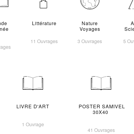
nde
Littérature
Nature
A
inée
Voyages
Sci
11 Ouvrages
3 Ouvrages
5 Ou
rages
LIVRE D'ART
POSTER SAMIVEL
30X40
1 Ouvrage
41 Ouvrages