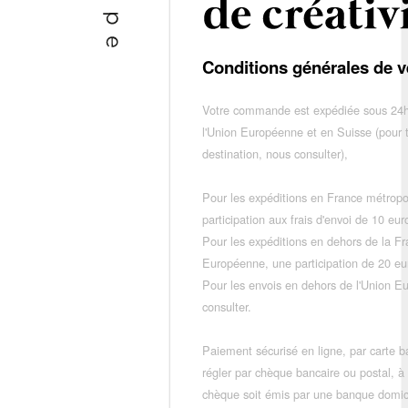
Conditions générales de v
Votre commande est expédiée sous 24h
l'Union Européenne et en Suisse (pour 
destination, nous consulter),
Pour les expéditions en France métropo
participation aux frais d'envoi de 10 e
Pour les expéditions en dehors de la F
Européenne, une participation de 20 e
Pour les envois en dehors de l'Union E
consulter.
Paiement sécurisé en ligne, par carte ba
régler par chèque bancaire ou postal, à
chèque soit émis par une banque domic