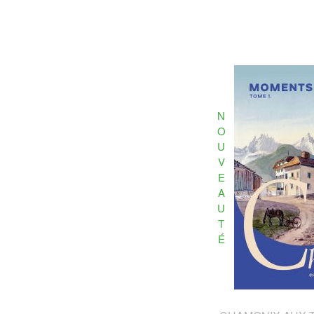
N
O
U
V
E
A
U
T
É