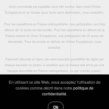
Votre commande est expédiée sous 24h ouvrés, dans toute l'Union
Européenne et en Suisse (pour toute autre destination, nous consulter),
Pour les expéditions en France métropolitaine, une participation aux frais
d'envoi de 10 euros est demandée. Pour les expéditions en dehors de la
France restant en Union Européenne, une participation de 20 euros est
demandée. Pour les envois en dehors de l'Union Européenne, nous
consulter.
Paiement sécurisé en ligne, par carte bancaire (possibilité de régler par
chèque bancaire ou postal, à condition que ce chèque soit émis par une
banque domiciliée en France métropolitaine, ou par mandat postal),
En utilisant ce site Web, vous acceptez l'utilisation de
Les prix indiqués sont TTC, hors frais de port,
cookies comme décrit dans notre
politique de
confidentialité
.
Vous êtes informé de l'avancement de votre commande: son
enregistrement et son expédition vous sont notifiés par mail.
Ok