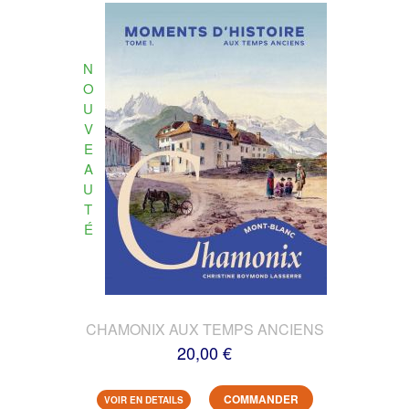
N
O
U
V
E
A
U
T
É
CHAMONIX AUX TEMPS ANCIENS
20,00 €
COMMANDER
VOIR EN DETAILS