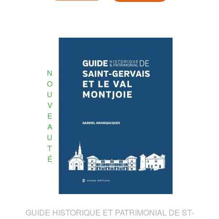
N
O
U
V
E
A
U
T
É
GUIDE HISTORIQUE ET PATRIMONIAL DE ST-