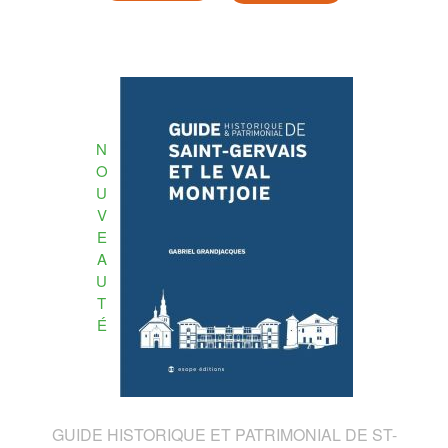
N
O
U
V
E
A
U
T
É
GUIDE HISTORIQUE ET PATRIMONIAL DE ST-