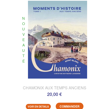
N
O
U
V
E
A
U
T
É
CHAMONIX AUX TEMPS ANCIENS
20,00 €
COMMANDER
VOIR EN DETAILS