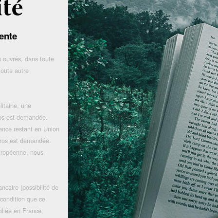
ente
 ouvrés, dans toute
toute autre
litaine, une
uros est demandée.
rance restant en Union
uros est demandée.
uropéenne, nous
ncaire (possibilité de
 condition que ce
iliée en France