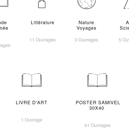
nde
Littérature
Nature
A
inée
Voyages
Sci
11 Ouvrages
3 Ouvrages
5 Ou
rages
LIVRE D'ART
POSTER SAMIVEL
30X40
1 Ouvrage
41 Ouvrages