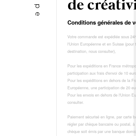
Conditions générales de v
Votre commande est expédiée sous 24h
l'Union Européenne et en Suisse (pour 
destination, nous consulter),
Pour les expéditions en France métropo
participation aux frais d'envoi de 10 e
Pour les expéditions en dehors de la F
Européenne, une participation de 20 e
Pour les envois en dehors de l'Union E
consulter.
Paiement sécurisé en ligne, par carte ba
régler par chèque bancaire ou postal, à
chèque soit émis par une banque domic