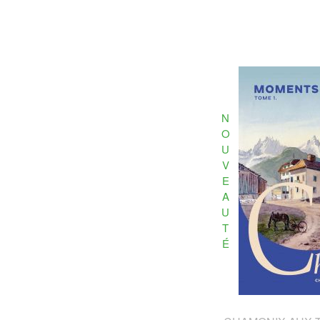
N
O
U
V
E
A
U
T
É