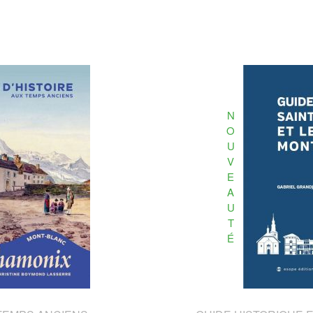
N
O
U
V
E
A
U
T
É