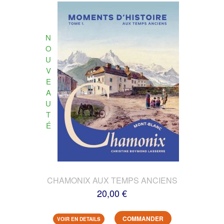
N
O
U
V
E
A
U
T
É
CHAMONIX AUX TEMPS ANCIENS
20,00 €
COMMANDER
VOIR EN DETAILS