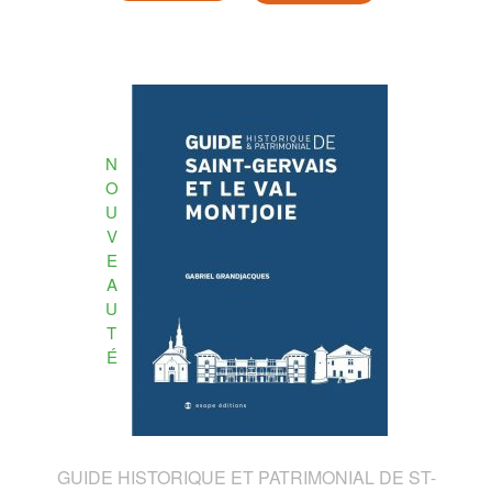
N
O
U
V
E
A
U
T
É
GUIDE HISTORIQUE ET PATRIMONIAL DE ST-