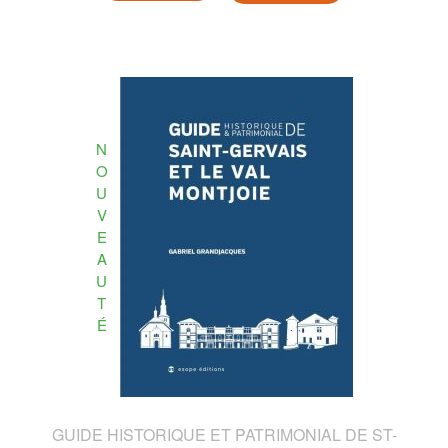
N
O
U
V
E
A
U
T
É
GUIDE HISTORIQUE ET PATRIMONIAL DE ST-