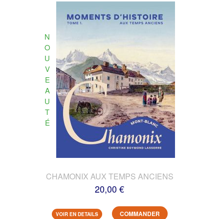
N
O
U
V
E
A
U
T
É
CHAMONIX AUX TEMPS ANCIENS
20,00 €
COMMANDER
VOIR EN DETAILS