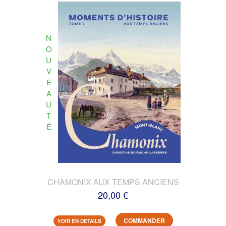
N
O
U
V
E
A
U
T
É
CHAMONIX AUX TEMPS ANCIENS
20,00 €
COMMANDER
VOIR EN DETAILS