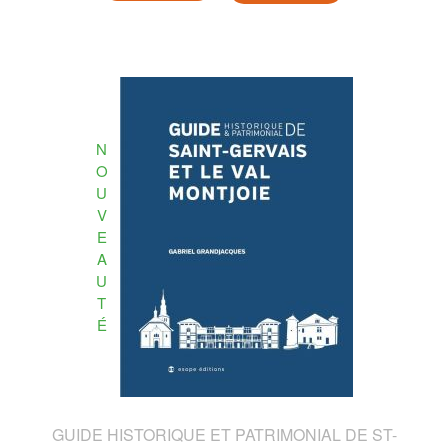
N
O
U
V
E
A
U
T
É
GUIDE HISTORIQUE ET PATRIMONIAL DE ST-