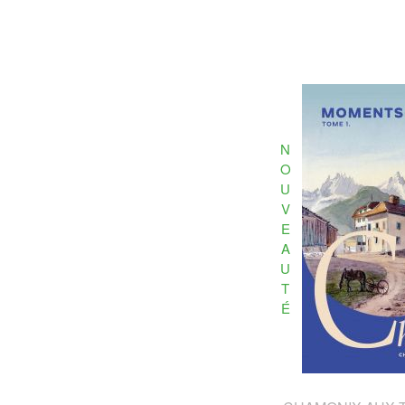
N
O
U
V
E
A
U
T
É