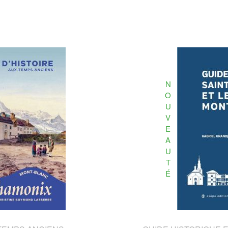
N
O
U
V
E
A
U
T
É