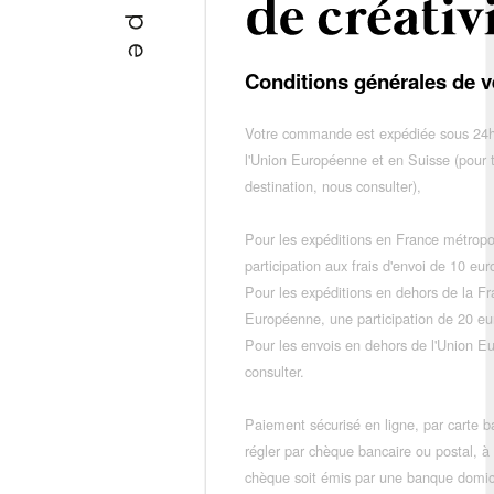
Conditions générales de v
Votre commande est expédiée sous 24h
l'Union Européenne et en Suisse (pour 
destination, nous consulter),
Pour les expéditions en France métropo
participation aux frais d'envoi de 10 e
Pour les expéditions en dehors de la F
Européenne, une participation de 20 e
Pour les envois en dehors de l'Union E
consulter.
Paiement sécurisé en ligne, par carte ba
régler par chèque bancaire ou postal, à
chèque soit émis par une banque domic