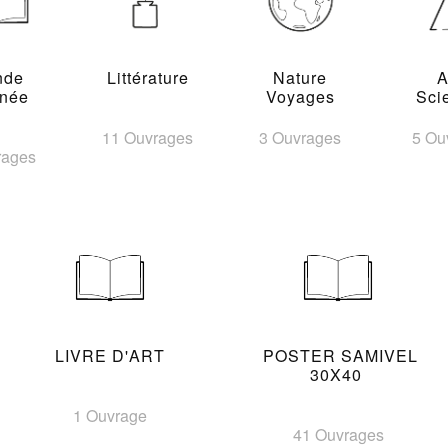
nde
Littérature
Nature
A
inée
Voyages
Sci
11 Ouvrages
3 Ouvrages
5 Ou
rages
LIVRE D'ART
POSTER SAMIVEL
30X40
1 Ouvrage
41 Ouvrages