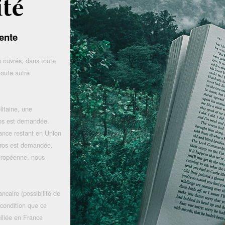
ente
 ouvrés, dans toute
toute autre
litaine, une
uros est demandée.
rance restant en Union
uros est demandée.
uropéenne, nous
ncaire (possibilité de
 condition que ce
iliée en France