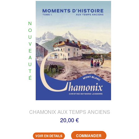
N
O
U
V
E
A
U
T
É
CHAMONIX AUX TEMPS ANCIENS
20,00 €
COMMANDER
VOIR EN DETAILS