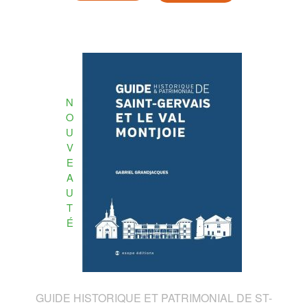
N
O
U
V
E
A
U
T
É
GUIDE HISTORIQUE ET PATRIMONIAL DE ST-