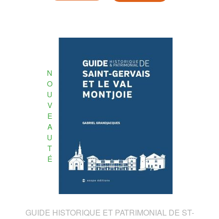
N
O
U
V
E
A
U
T
É
GUIDE HISTORIQUE ET PATRIMONIAL DE ST-