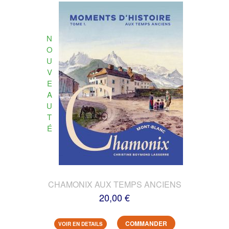
N
O
U
V
E
A
U
T
É
CHAMONIX AUX TEMPS ANCIENS
20,00 €
COMMANDER
VOIR EN DETAILS