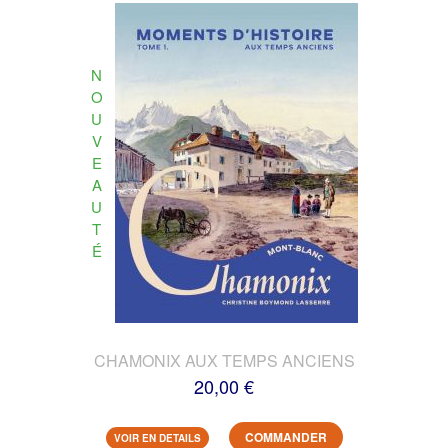
N
O
U
V
E
A
U
T
É
CHAMONIX AUX TEMPS ANCIENS
20,00 €
COMMANDER
VOIR EN DETAILS