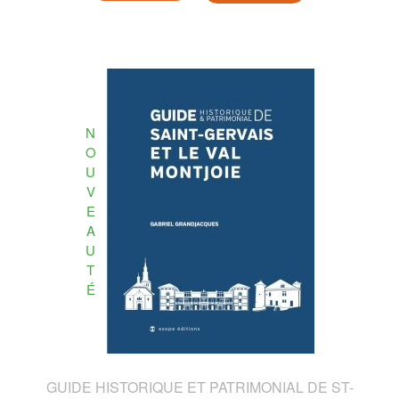
N
O
U
V
E
A
U
T
É
GUIDE HISTORIQUE ET PATRIMONIAL DE ST-