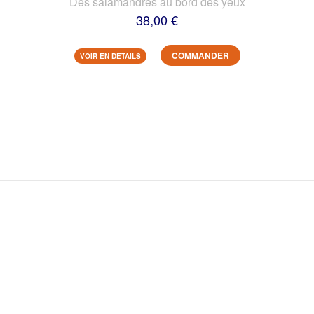
Des salamandres au bord des yeux
38,00 €
COMMANDER
VOIR EN DETAILS