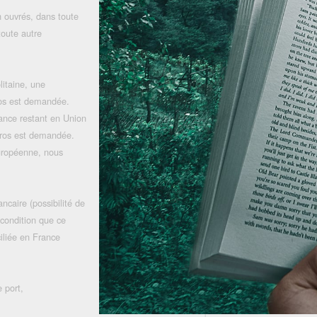
 ouvrés, dans toute
toute autre
litaine, une
uros est demandée.
rance restant en Union
uros est demandée.
uropéenne, nous
ncaire (possibilité de
 condition que ce
iliée en France
 port,