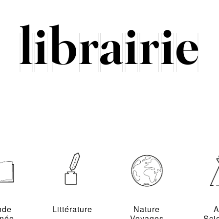
nde
Littérature
Nature
A
inée
Voyages
Sci