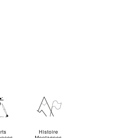
rts
Histoire
ences
Montagnes