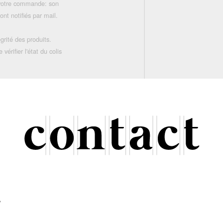
 votre commande: son
nt notifiés par mail.
grité des produits.
rifier l'état du colis
r