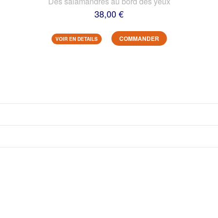
Des salamandres au bord des yeux
38,00 €
COMMANDER
VOIR EN DETAILS