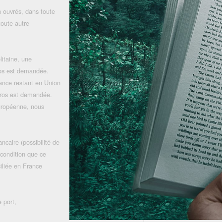
 ouvrés, dans toute
toute autre
litaine, une
uros est demandée.
rance restant en Union
uros est demandée.
uropéenne, nous
ncaire (possibilité de
 condition que ce
iliée en France
 port,