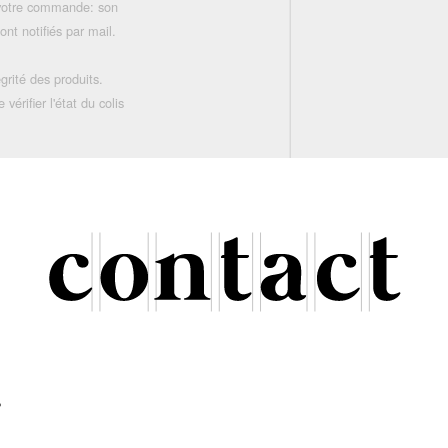
 votre commande: son
nt notifiés par mail.
grité des produits.
rifier l'état du colis
r