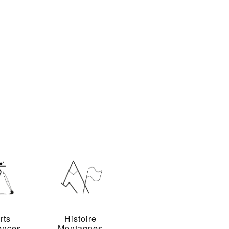
rts
Histoire
ences
Montagnes