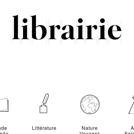
nde
Littérature
Nature
A
inée
Voyages
Sci