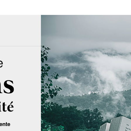
e
ente