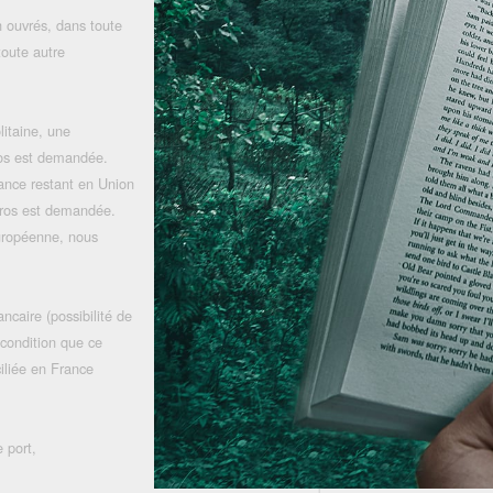
 ouvrés, dans toute
toute autre
litaine, une
uros est demandée.
rance restant en Union
uros est demandée.
uropéenne, nous
ncaire (possibilité de
 condition que ce
iliée en France
 port,