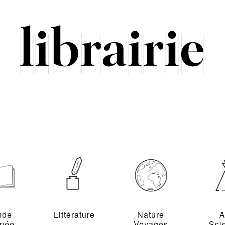
nde
Littérature
Nature
A
inée
Voyages
Sci