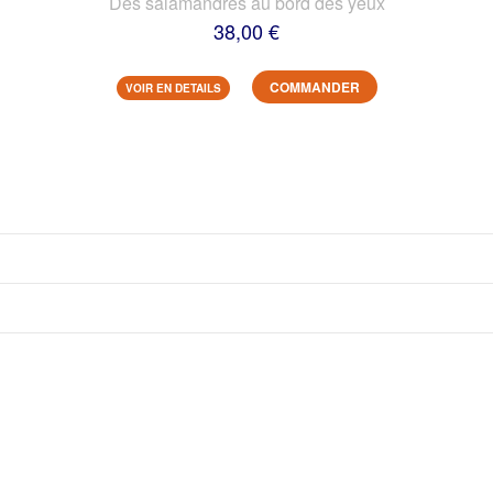
Des salamandres au bord des yeux
38,00 €
COMMANDER
VOIR EN DETAILS