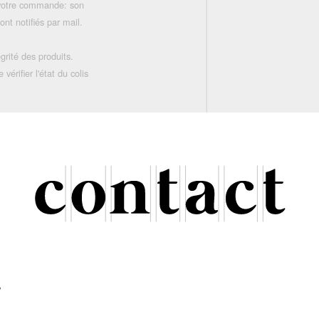
 votre commande: son
nt notifiés par mail.
grité des produits.
rifier l'état du colis
r