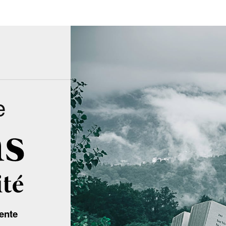
e
ente