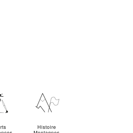
rts
Histoire
ences
Montagnes