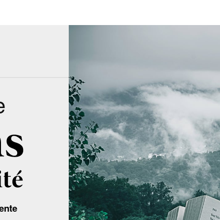
e
ente