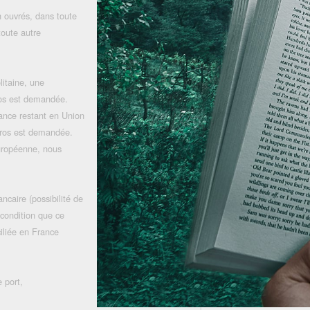
 ouvrés, dans toute
toute autre
litaine, une
uros est demandée.
rance restant en Union
uros est demandée.
uropéenne, nous
ncaire (possibilité de
 condition que ce
iliée en France
 port,