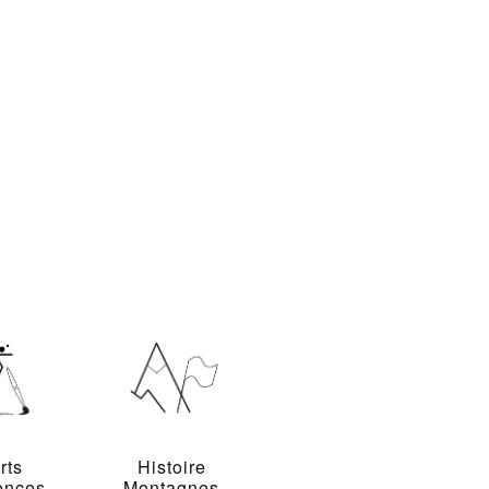
rts
Histoire
ences
Montagnes