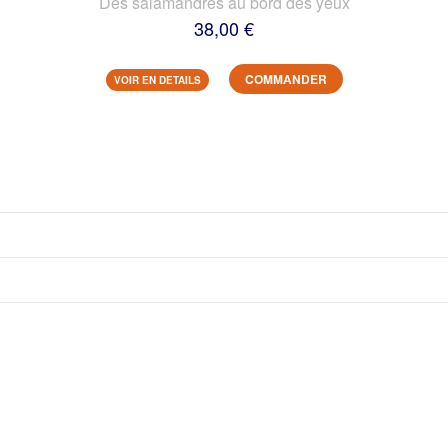
Des salamandres au bord des yeux
38,00 €
COMMANDER
VOIR EN DETAILS