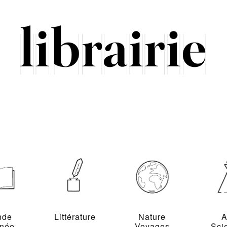
nde
Littérature
Nature
A
inée
Voyages
Sci