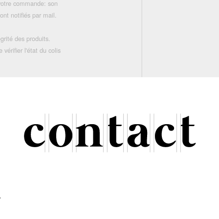
 votre commande: son
nt notifiés par mail.
grité des produits.
rifier l'état du colis
r