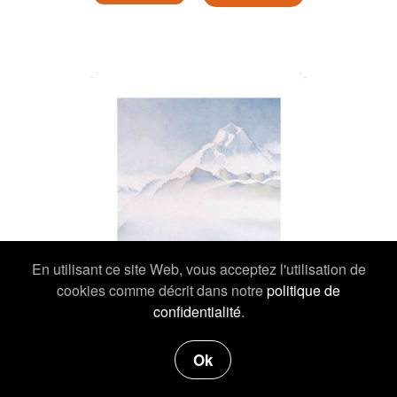
En utilisant ce site Web, vous acceptez l'utilisation de
cookies comme décrit dans notre
politique de
confidentialité
.
Ok
19,00 €