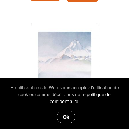
En utilisant ce site Web, vous acceptez l'utilisation de
cookies comme décrit dans notre
politique de
confidentialité
.
Ok
19,00 €