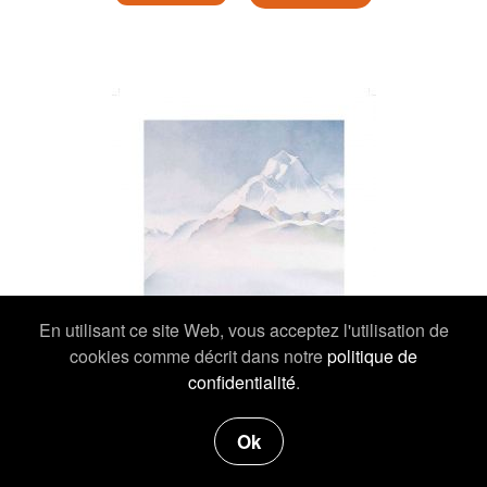
En utilisant ce site Web, vous acceptez l'utilisation de
cookies comme décrit dans notre
politique de
confidentialité
.
Ok
19,00 €