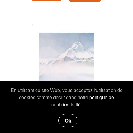
En utilisant ce site Web, vous acceptez l'utilisation de
cookies comme décrit dans notre
politique de
confidentialité
.
Ok
19,00 €