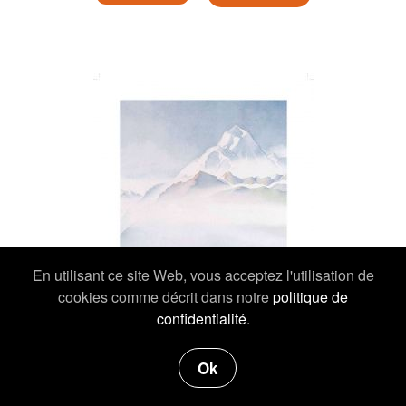
En utilisant ce site Web, vous acceptez l'utilisation de
cookies comme décrit dans notre
politique de
confidentialité
.
Ok
19,00 €