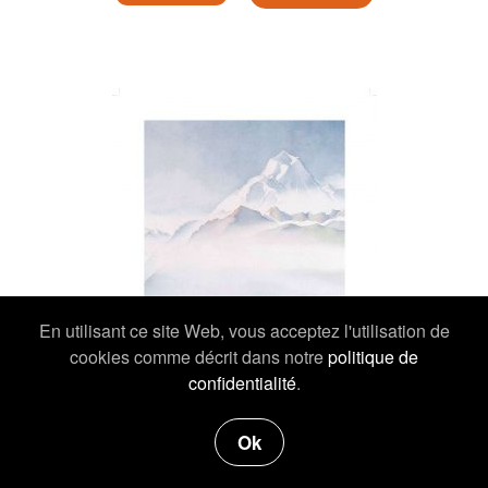
En utilisant ce site Web, vous acceptez l'utilisation de
cookies comme décrit dans notre
politique de
confidentialité
.
Ok
19,00 €