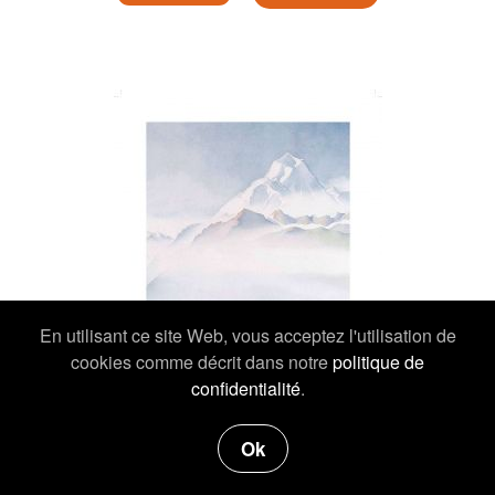
En utilisant ce site Web, vous acceptez l'utilisation de
cookies comme décrit dans notre
politique de
confidentialité
.
Ok
19,00 €