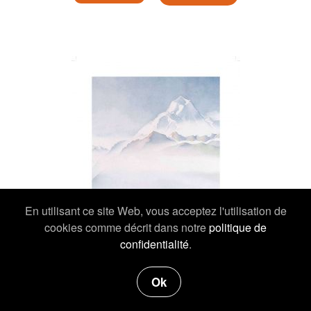
En utilisant ce site Web, vous acceptez l'utilisation de
cookies comme décrit dans notre
politique de
confidentialité
.
Ok
19,00 €