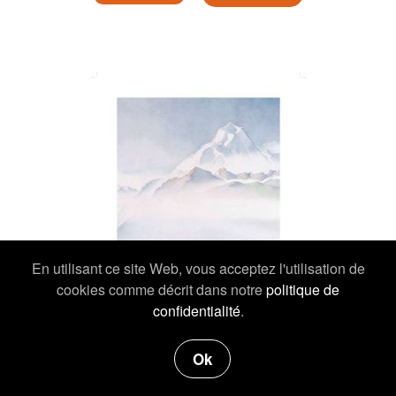
En utilisant ce site Web, vous acceptez l'utilisation de
cookies comme décrit dans notre
politique de
confidentialité
.
Ok
19,00 €