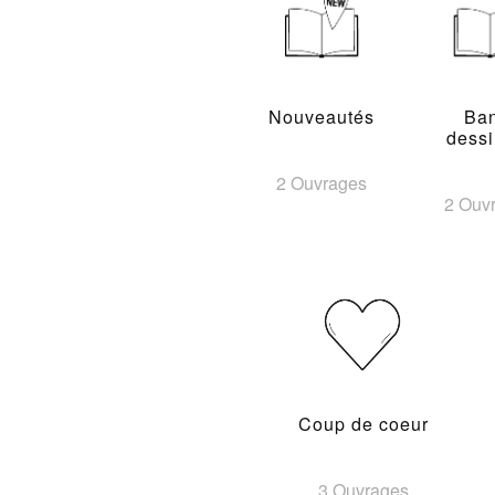
Nouveautés
Ba
dess
2 Ouvrages
2 Ouv
Coup de coeur
3 Ouvrages