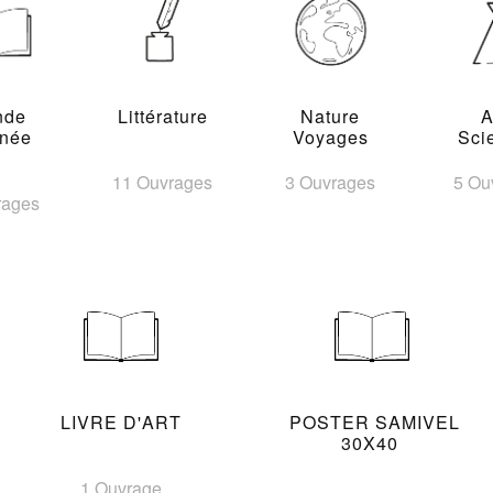
nde
Littérature
Nature
A
inée
Voyages
Sci
11 Ouvrages
3 Ouvrages
5 Ou
rages
LIVRE D'ART
POSTER SAMIVEL
30X40
1 Ouvrage