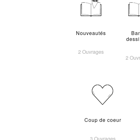
Nouveautés
Ba
dess
2 Ouvrages
2 Ouv
Coup de coeur
3 Ouvrages