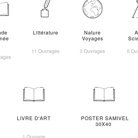
nde
Littérature
Nature
A
inée
Voyages
Sci
11 Ouvrages
3 Ouvrages
5 Ou
rages
LIVRE D'ART
POSTER SAMIVEL
30X40
1 Ouvrage